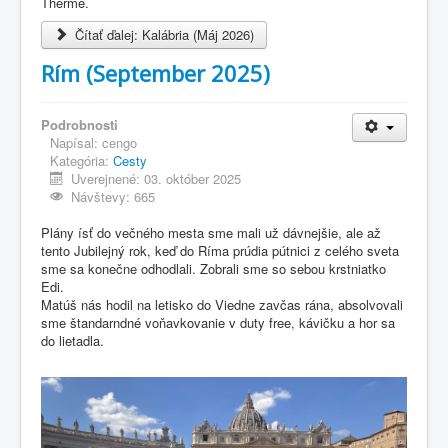
Therme.
Čítať ďalej: Kalábria (Máj 2026)
Rím (September 2025)
Podrobnosti
Napísal:
cengo
Kategória:
Cesty
Uverejnené: 03. október 2025
Návštevy: 665
Plány ísť do večného mesta sme mali už dávnejšie, ale až
tento Jubilejný rok, keď do Ríma prúdia pútnici z celého sveta
sme sa konečne odhodlali. Zobrali sme so sebou krstniatko
Edi.
Matúš nás hodil na letisko do Viedne zavčas rána, absolvovali
sme štandarndné voňavkovanie v duty free, kávičku a hor sa
do lietadla.