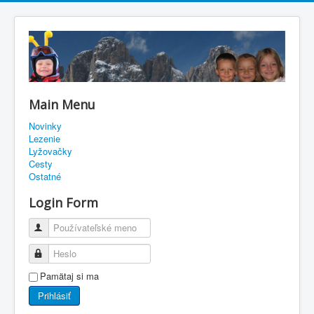
Main Menu
Novinky
Lezenie
Lyžovačky
Cesty
Ostatné
Login Form
Používateľské meno
Heslo
Pamätaj si ma
Prihlásiť