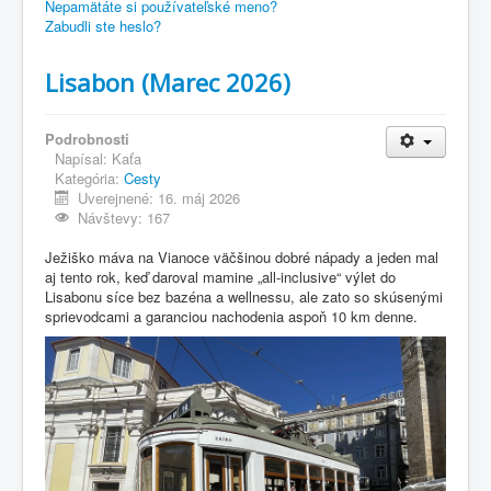
Nepamätáte si používateľské meno?
Zabudli ste heslo?
Lisabon (Marec 2026)
Podrobnosti
Napísal:
Kaťa
Kategória:
Cesty
Uverejnené: 16. máj 2026
Návštevy: 167
Ježiško máva na Vianoce väčšinou dobré nápady a jeden mal
aj tento rok, keď daroval mamine „all-inclusive“ výlet do
Lisabonu síce bez bazéna a wellnessu, ale zato so skúsenými
sprievodcami a garanciou nachodenia aspoň 10 km denne.