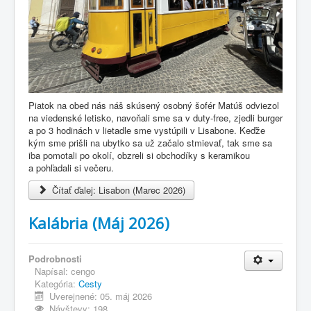
Piatok na obed nás náš skúsený osobný šofér Matúš odviezol
na viedenské letisko, navoňali sme sa v duty-free, zjedli burger
a po 3 hodinách v lietadle sme vystúpili v Lisabone. Keďže
kým sme prišli na ubytko sa už začalo stmievať, tak sme sa
iba pomotali po okolí, obzreli si obchodíky s keramikou
a pohľadali si večeru.
Čítať ďalej: Lisabon (Marec 2026)
Kalábria (Máj 2026)
Podrobnosti
Napísal:
cengo
Kategória:
Cesty
Uverejnené: 05. máj 2026
Návštevy: 198