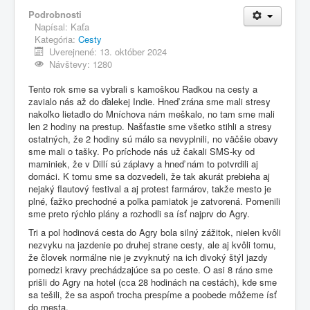
Podrobnosti
Napísal:
Kaťa
Kategória:
Cesty
Uverejnené: 13. október 2024
Návštevy: 1280
Tento rok sme sa vybrali s kamoškou Radkou na cesty a
zavialo nás až do ďalekej Indie. Hneď zrána sme mali stresy
nakoľko lietadlo do Mníchova nám meškalo, no tam sme mali
len 2 hodiny na prestup. Našťastie sme všetko stihli a stresy
ostatných, že 2 hodiny sú málo sa nevyplnili, no väčšie obavy
sme mali o tašky. Po príchode nás už čakali SMS-ky od
maminiek, že v Dillí sú záplavy a hneď nám to potvrdili aj
domáci. K tomu sme sa dozvedeli, že tak akurát prebieha aj
nejaký flautový festival a aj protest farmárov, takže mesto je
plné, ťažko prechodné a polka pamiatok je zatvorená. Pomenili
sme preto rýchlo plány a rozhodli sa ísť najprv do Agry.
Tri a pol hodinová cesta do Agry bola silný zážitok, nielen kvôli
nezvyku na jazdenie po druhej strane cesty, ale aj kvôli tomu,
že človek normálne nie je zvyknutý na ich divoký štýl jazdy
pomedzi kravy prechádzajúce sa po ceste. O asi 8 ráno sme
prišli do Agry na hotel (cca 28 hodinách na cestách), kde sme
sa tešili, že sa aspoň trocha prespíme a poobede môžeme ísť
do mesta.