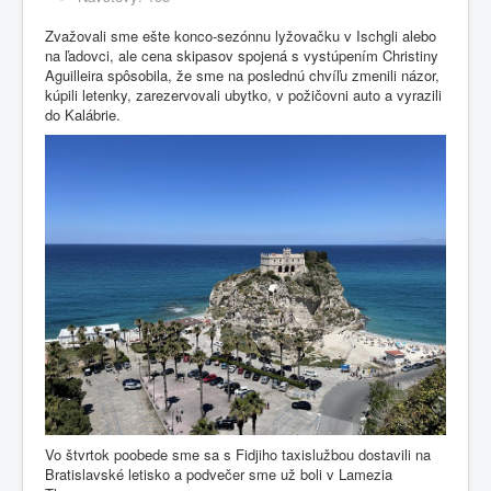
Zvažovali sme ešte konco-sezónnu lyžovačku v Ischgli alebo
na ľadovci, ale cena skipasov spojená s vystúpením Christiny
Aguilleira spôsobila, že sme na poslednú chvíľu zmenili názor,
kúpili letenky, zarezervovali ubytko, v požičovni auto a vyrazili
do Kalábrie.
Vo štvrtok poobede sme sa s Fidjiho taxislužbou dostavili na
Bratislavské letisko a podvečer sme už boli v Lamezia