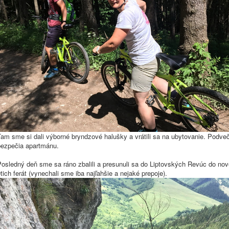
am sme si dali výborné bryndzové halušky a vrátili sa na ubytovanie. Podveče
bezpečia apartmánu.
osledný deň sme sa ráno zbalili a presunuli sa do Liptovských Revúc do nov
tich ferát (vynechali sme iba najľahšie a nejaké prepoje).