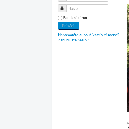
Heslo
Pamätaj si ma
Prihlásiť
Nepamätáte si používateľské meno?
Zabudli ste heslo?
P
B