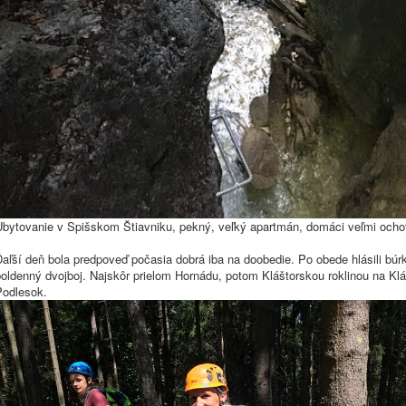
Ubytovanie v Spišskom Štiavniku, pekný, veľký apartmán, domáci veľmi ochot
aľší deň bola predpoveď počasia dobrá iba na doobedie. Po obede hlásili búrky
oldenný dvojboj. Najskôr prielom Hornádu, potom Kláštorskou roklinou na Klá
Podlesok.