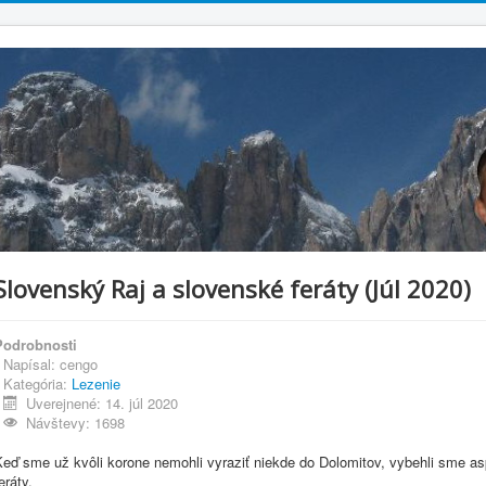
Slovenský Raj a slovenské feráty (Júl 2020)
Podrobnosti
Napísal:
cengo
Kategória:
Lezenie
Uverejnené: 14. júl 2020
Návštevy: 1698
Keď sme už kvôli korone nemohli vyraziť niekde do Dolomitov, vybehli sme a
eráty.