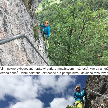
Veľmi pekne vybudovaný ferátový park, s množstvom možností, kde sa aj väčší
netreba čakať. Dobre odistené, označené a s perspektívou ďaľšieho rozširov