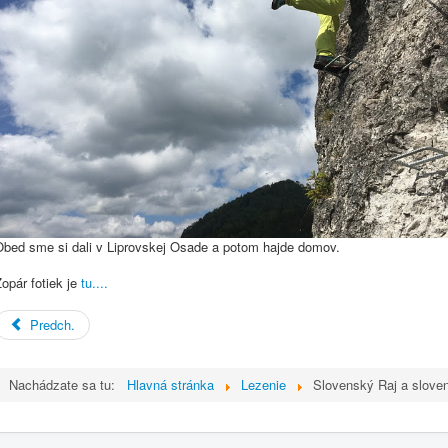
Obed sme si dali v Liprovskej Osade a potom hajde domov.
opár fotiek je
tu....
Predch.
Nachádzate sa tu:
Hlavná stránka
Lezenie
Slovenský Raj a sloven