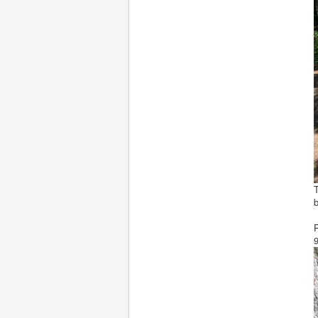
T
P
9