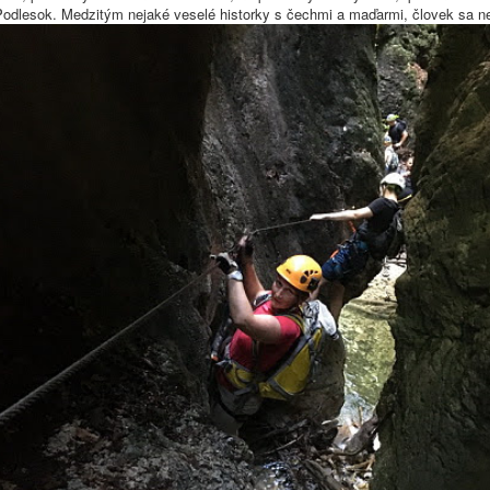
Podlesok. Medzitým nejaké veselé historky s čechmi a maďarmi, človek sa nen