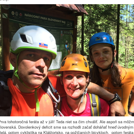
rva tohotoročná feráta až v júli! Teda niet sa čim chváliť. Ale aspoň sa môžm
slovenská. Dovolenkový deficit sme sa rozhodli začať doháňať hneď úvodným t
elá, potom cyklistika na Kláštorisko, na požičaných bicykloch, potom feráta