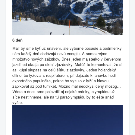
6.deň
Mali by sme byť už unavení, ale výborné počasie a podmienky
nám každý deň dodávajú novú energiu. A samozrejme
množstvo nových zážitkov. Dnes jeden majsterko v červenom
jazdil od okraja po okraj zjazdovky. Matúš to komentoval, že si
asi kúpil skipass na celú šírku zjazdovky. Jeden holandský
dilino, čo lyžoval s respirátorom, pri dojazde k lanovke hodil
exportného papulnáka, pekne ho vyzulo z lyží a hlavou
zapikoval až pod turniket. Možno mal nedokysličený mozog…
Včera a dnes sme pojazdili aj nejaké bránky, olympiádu už
síce nestihneme, ale na tú paraolympiádu by to ešte snáď
vyšlo.