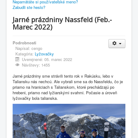
Nepamätáte si používateľské meno?
Zabudli ste heslo?
Jarné prázdniny Nassfeld (Feb.-
Marec 2022)
Podrobnosti
Napísal:
cengo
Kategória:
Lyžovačky
Uverejnené: 05. marec 2022
Návštevy: 1455
Jarné prázdniny sme strávili tento rok v Rakúsku, lebo v
Taliansku nás nechcú. Ale vybrali sme sa do Nassfeldu, čo je
priamo na hraniciach s Talianskom, ktoré prechádzajú po
hrebeni, priamo nad lyžiarskými svahmi. Počasie a úroveň
lyžovačky bola talianska.