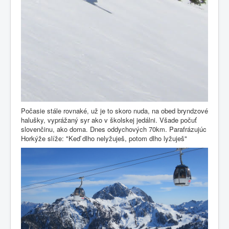
Počasie stále rovnaké, už je to skoro nuda, na obed bryndzové
halušky, vyprážaný syr ako v školskej jedálni. Všade počuť
slovenčinu, ako doma. Dnes oddychových 70km. Parafrázujúc
Horkýže slíže: "Keď dlho nelyžuješ, potom dlho lyžuješ"