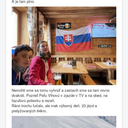
A je tam plno.
Nemohli sme sa tomu vyhnúť a zastavili sme sa tam rovno
dvakrát. Pozrieť Peťu Vlhovú v zjazde v TV a na obed, na
fazuľovú polievku a rezeň.
Ráno trochu fučalo, ale inak výborný deň. 23 jázd a
prelyžovaných 64km.