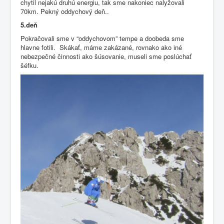
chytil nejakú druhú energiu, tak sme nakoniec nalyžovali
70km. Pekný oddychový deň..
5.deň
Pokračovali sme v “oddychovom” tempe a doobeda sme
hlavne fotili. Skákať, máme zakázané, rovnako ako iné
nebezpečné činnosti ako šúsovanie, museli sme poslúchať
šéfku.