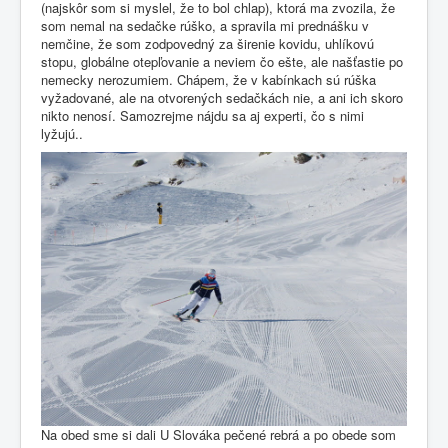
(najskôr som si myslel, že to bol chlap), ktorá ma zvozila, že
som nemal na sedačke rúško, a spravila mi prednášku v
nemčine, že som zodpovedný za širenie kovidu, uhlíkovú
stopu, globálne otepľovanie a neviem čo ešte, ale našťastie po
nemecky nerozumiem. Chápem, že v kabínkach sú rúška
vyžadované, ale na otvorených sedačkách nie, a ani ich skoro
nikto nenosí. Samozrejme nájdu sa aj experti, čo s nimi
lyžujú..
Na obed sme si dali U Slováka pečené rebrá a po obede som