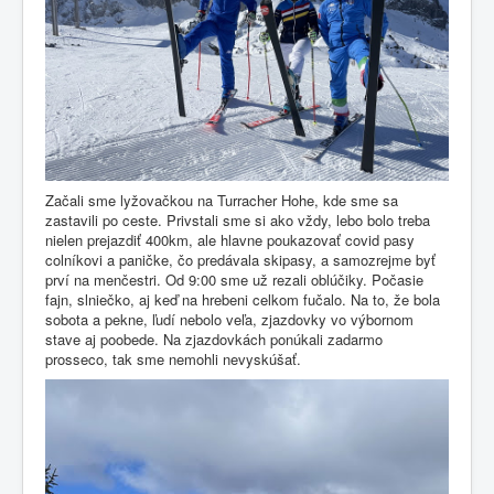
Začali sme lyžovačkou na Turracher Hohe, kde sme sa
zastavili po ceste. Privstali sme si ako vždy, lebo bolo treba
nielen prejazdiť 400km, ale hlavne poukazovať covid pasy
colníkovi a paničke, čo predávala skipasy, a samozrejme byť
prví na menčestri. Od 9:00 sme už rezali oblúčiky. Počasie
fajn, slniečko, aj keď na hrebeni celkom fučalo. Na to, že bola
sobota a pekne, ľudí nebolo veľa, zjazdovky vo výbornom
stave aj poobede. Na zjazdovkách ponúkali zadarmo
prosseco, tak sme nemohli nevyskúšať.