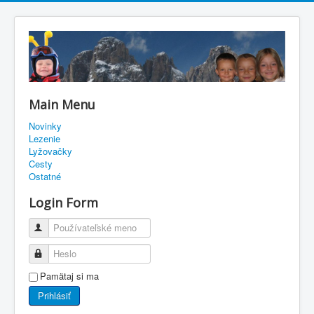
Main Menu
Novinky
Lezenie
Lyžovačky
Cesty
Ostatné
Login Form
Používateľské meno
Heslo
Pamätaj si ma
Prihlásiť