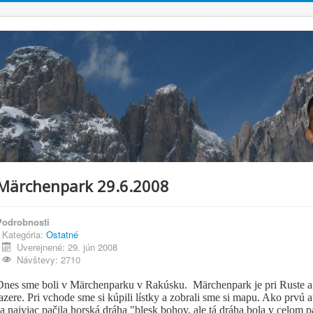
Märchenpark 29.6.2008
Podrobnosti
Kategória:
Ostatné
Uverejnené: 29. jún 2008
Návštevy: 2710
Dnes sme boli v Märchenparku v Rakúsku. Märchenpark je pri Ruste a 
jazere. Pri vchode sme si kúpili lístky a zobrali sme si mapu. Ako prvú
sa najviac pačila horská dráha "blesk bohov, ale tá dráha bola v celom pa