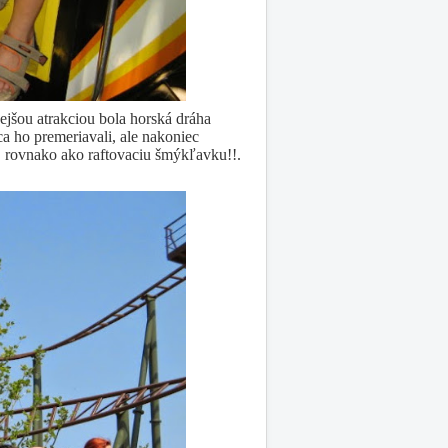
ejšou atrakciou bola horská dráha
ca ho premeriavali, ale nakoniec
rát, rovnako ako raftovaciu šmýkľavku!!.