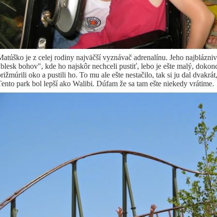
Matúško je z celej rodiny najväčší vyznávač adrenalínu. Jeho najblázniv
"blesk bohov", kde ho najskôr nechceli pustiť, lebo je ešte malý, dokon
prižmúrili oko a pustili ho. To mu ale ešte nestačilo, tak si ju dal dvak
Tento park bol lepší ako Walibi. Dúfam že sa tam ešte niekedy vrátime.