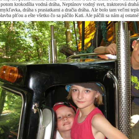
, potom krokodília vodná dráha, Neptúnov vodný svet, traktorová drah
šmykľavka, dráha s prasiatkami a dračia dráha. Ale bolo tam veľmi teplo
plavba plťou a ešte všetko čo sa páčilo Kati. Ale páčili sa nám aj ostatné 