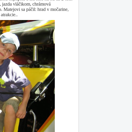
á, jazda vláčikom, chrámová
. Matejovi sa páčil: hrad v močarine,
atrakcie..