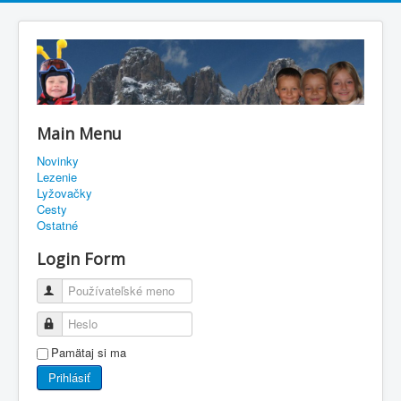
Main Menu
Novinky
Lezenie
Lyžovačky
Cesty
Ostatné
Login Form
Používateľské meno
Heslo
Pamätaj si ma
Prihlásiť