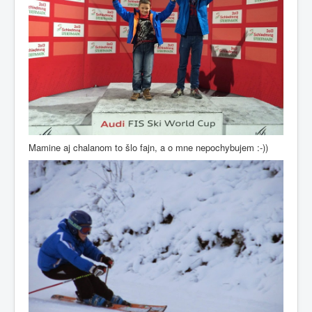
Mamine aj chalanom to šlo fajn, a o mne nepochybujem :-))