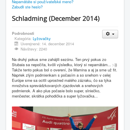
Nepamätáte si používateľské meno?
Zabudli ste heslo?
Schladming (December 2014)
Podrobnosti
Kategória:
Lyžovačky
Uverejnené: 14. december 2014
Návštevy: 2240
Na druhý pokus sme zahájili sezónu. Ten prvý pokus zo
Stubaia sa nepočíta, kvôli výsledku, ktorý si nepamätám... :-))
Takže tento pokus bol o overení, že Mamina a aj ja sme už fit.
Napriek zlým podmienkam s počasím a so snehom v celej
Európe sme sa ocitli uprostred malého zázraku, čo sa týka
množstva sprevádzkovaných zjazdoviek a snehových
podmienok. A ako plus počasie bolo super, slniečko,
menčester, skrátka pohodička a super lyžovačka...