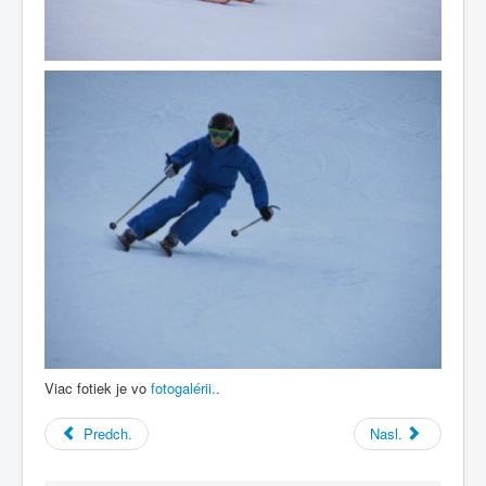
Viac fotiek je vo
fotogalérii..
Predch.
Nasl.