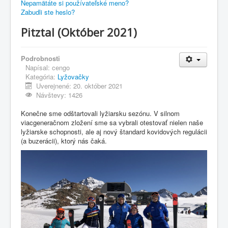
Nepamätáte si používateľské meno?
Zabudli ste heslo?
Pitztal (Október 2021)
Podrobnosti
Napísal:
cengo
Kategória:
Lyžovačky
Uverejnené: 20. október 2021
Návštevy: 1426
Konečne sme odštartovali lyžiarsku sezónu. V silnom
viacgeneračnom zložení sme sa vybrali otestovať nielen naše
lyžiarske schopnosti, ale aj nový štandard kovidových regulácii
(a buzerácii), ktorý nás čaká.