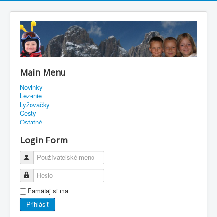
Main Menu
Novinky
Lezenie
Lyžovačky
Cesty
Ostatné
Login Form
Používateľské meno
Heslo
Pamätaj si ma
Prihlásiť