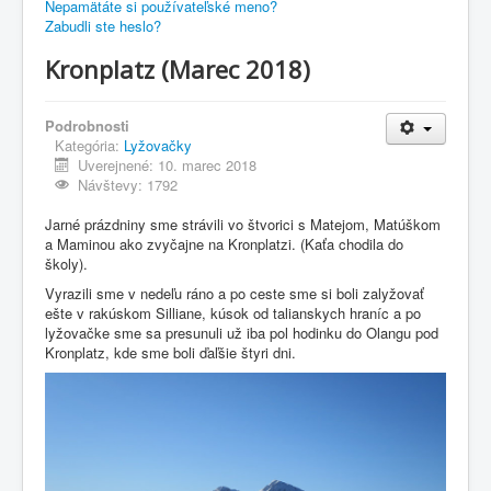
Nepamätáte si používateľské meno?
Zabudli ste heslo?
Kronplatz (Marec 2018)
Podrobnosti
Kategória:
Lyžovačky
Uverejnené: 10. marec 2018
Návštevy: 1792
Jarné prázdniny sme strávili vo štvorici s Matejom, Matúškom
a Maminou ako zvyčajne na Kronplatzi. (Kaťa chodila do
školy).
Vyrazili sme v nedeľu ráno a po ceste sme si boli zalyžovať
ešte v rakúskom Silliane, kúsok od talianskych hraníc a po
lyžovačke sme sa presunuli už iba pol hodinku do Olangu pod
Kronplatz, kde sme boli ďaľšie štyri dni.