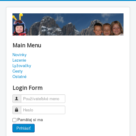
Main Menu
Novinky
Lezenie
Lyžovačky
Cesty
Ostatné
Login Form
Používateľské meno
Heslo
Pamätaj si ma
Prihlásiť